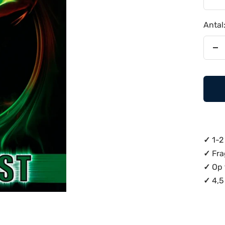
Antal
Re
an
✓
1-2
✓
Fra
✓
Op 
✓
4,5 