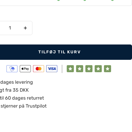
:
ducer
Øg
tal
antal
TILFØJ TIL KURV
 dages levering
gt fra 35 DKK
til 60 dages returret
stjerner på Trustpilot