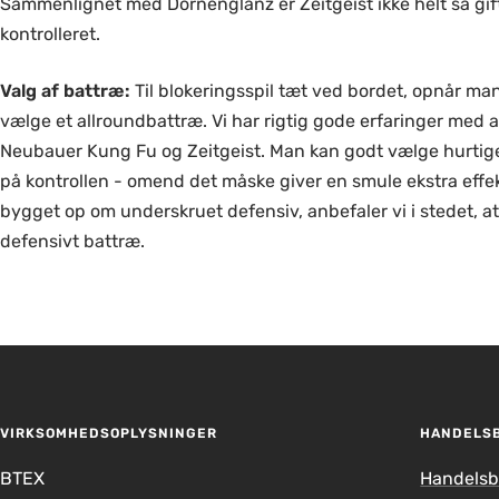
Sammenlignet med Dornenglanz er Zeitgeist ikke helt så gif
kontrolleret.
Valg af battræ:
Til blokeringsspil tæt ved bordet, opnår ma
vælge et allroundbattræ. Vi har rigtig gode erfaringer med a
Neubauer Kung Fu og Zeitgeist. Man kan godt vælge hurtige
på kontrollen - omend det måske giver en smule ekstra effek
bygget op om underskruet defensiv, anbefaler vi i stedet, a
defensivt battræ.
VIRKSOMHEDSOPLYSNINGER
HANDELS
BTEX
Handelsb