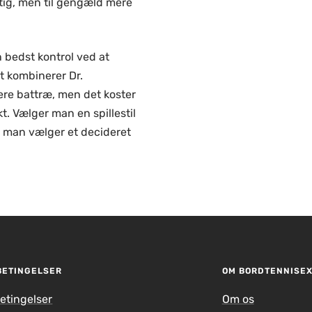
tig, men til gengæld mere
n bedst kontrol ved at
t kombinerer Dr.
re battræ, men det koster
t. Vælger man en spillestil
t man vælger et decideret
BETINGELSER
OM BORDTENNISE
etingelser
Om os