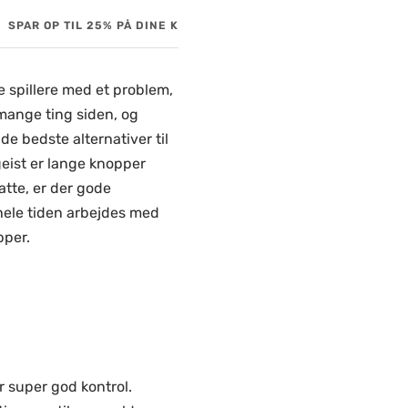
SPAR OP TIL 25% PÅ DINE KØB!
OP TIL 60 DAGES FUL
e spillere med et problem,
 mange ting siden, og
de bedste alternativer til
geist er lange knopper
atte, er der gode
hele tiden arbejdes med
pper.
r super god kontrol.