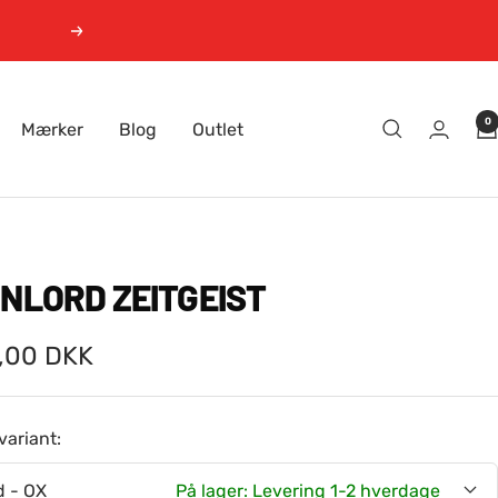
Næste
0
Mærker
Blog
Outlet
INLORD ZEITGEIST
gspris
,00 DKK
variant:
d - OX
På lager: Levering 1-2 hverdage