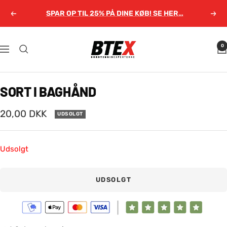
Gå
SPAR OP TIL 25% PÅ DINE KØB! SE HER…
Forrige
Næs
til
indhold
Bordtennisexperterne.dk
0
Navigation
SORT I BAGHÅND
Salgspris
20,00 DKK
UDSOLGT
Udsolgt
UDSOLGT