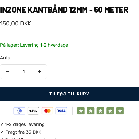
INZONE KANTBÅND 12MM - 50 METER
Salgspris
150,00 DKK
På lager: Levering 1-2 hverdage
Antal:
Reducer
Øg
antal
antal
TILFØJ TIL KURV
✓
1-2 dages levering
✓
Fragt fra 35 DKK