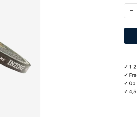
Re
an
✓
1-2
✓
Fra
✓
Op 
✓
4,5 