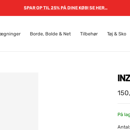
SPAR OP TIL 25% PÅ DINE KØB! SE HER…
lægninger
Borde, Bolde & Net
Tilbehør
Tøj & Sko
IN
Sal
150
På la
Antal