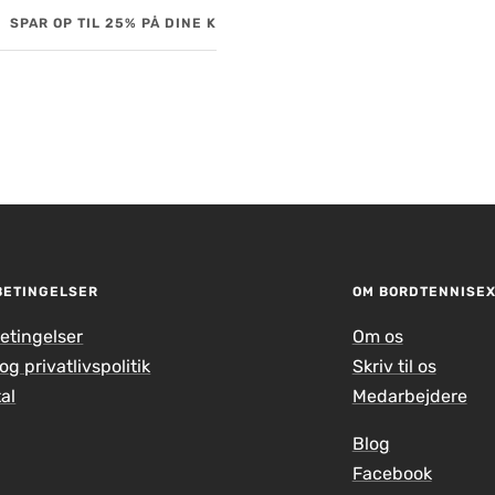
SPAR OP TIL 25% PÅ DINE KØB!
OP TIL 60 DAGES FUL
BETINGELSER
OM BORDTENNISE
etingelser
Om os
og privatlivspolitik
Skriv til os
al
Medarbejdere
Blog
Facebook