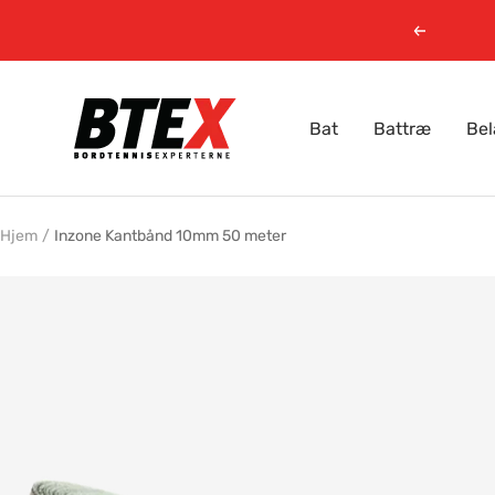
Gå
Forrige
til
indhold
Bordtennisexperterne.dk
Bat
Battræ
Be
Hjem
Inzone Kantbånd 10mm 50 meter