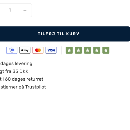
ducer
Øg
tal
antal
TILFØJ TIL KURV
 dages levering
gt fra 35 DKK
til 60 dages returret
stjerner på Trustpilot