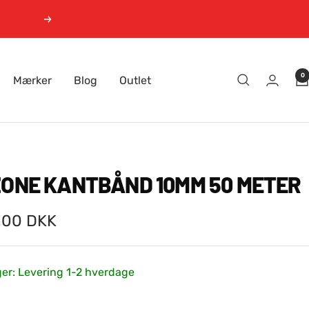
Næste
0
Mærker
Blog
Outlet
ZONE KANTBÅND 10MM 50 METER
gspris
,00 DKK
ger: Levering 1-2 hverdage
: