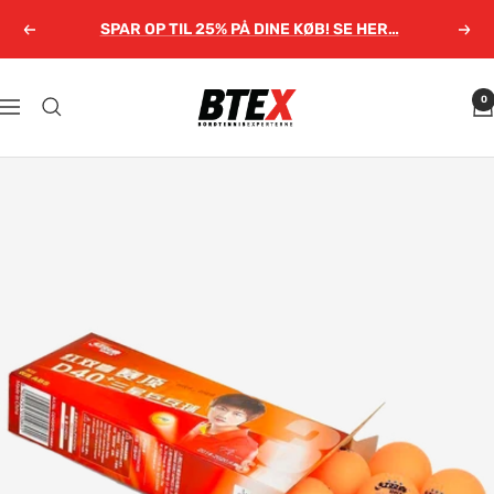
Gå
SPAR OP TIL 25% PÅ DINE KØB! SE HER…
Forrige
Næs
til
indhold
Bordtennisexperterne.dk
0
Navigation