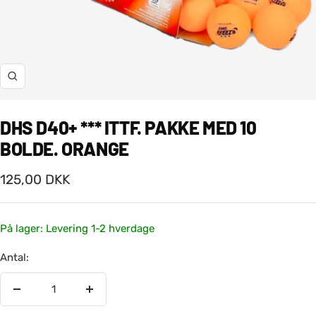
Zoom
DHS D40+ *** ITTF. PAKKE MED 10
BOLDE. ORANGE
Salgspris
125,00 DKK
På lager: Levering 1-2 hverdage
Antal:
Reducer
Øg
antal
antal