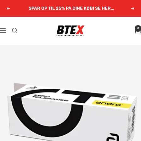
Gå
SPAR OP TIL 25% PÅ DINE KØB! SE HER…
Forrige
Næs
til
indhold
Bordtennisexperterne.dk
0
Navigation