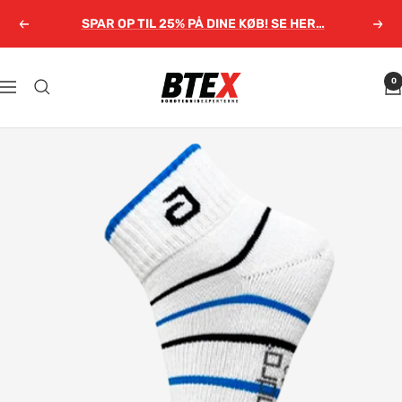
Gå
SPAR OP TIL 25% PÅ DINE KØB! SE HER…
Forrige
Næs
til
indhold
Bordtennisexperterne.dk
0
Navigation