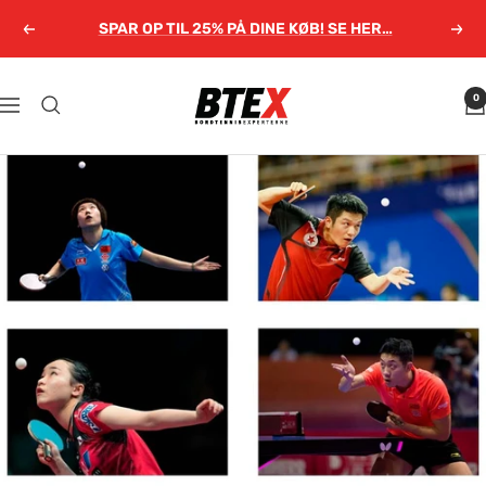
Gå
SPAR OP TIL 25% PÅ DINE KØB! SE HER…
Forrige
Næs
til
indhold
Bordtennisexperterne.dk
0
Navigation